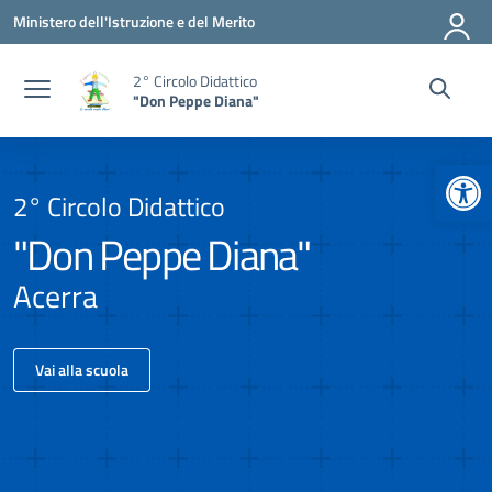
Vai ai contenuti
Vai al menu di navigazione
Vai al footer
Ministero dell'Istruzione e del Merito
2° Circolo Didattico
"Don Peppe Diana"
Apr
2° Circolo Didattico
"Don Peppe Diana"
Acerra
Vai alla scuola